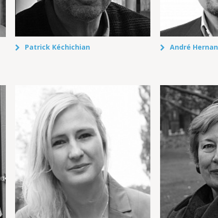
Patrick Kéchichian
André Herna