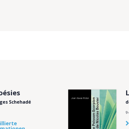
oésies
ges Schehadé
d
9
llierte
rmationen