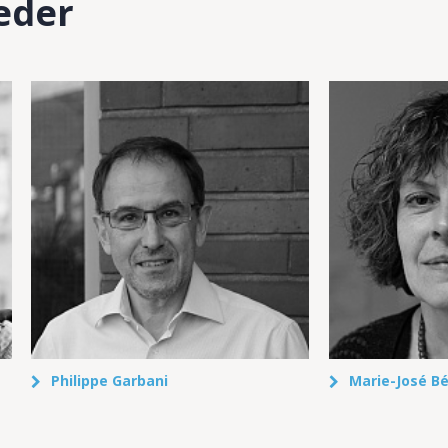
eder
Philippe Garbani
Marie-José B