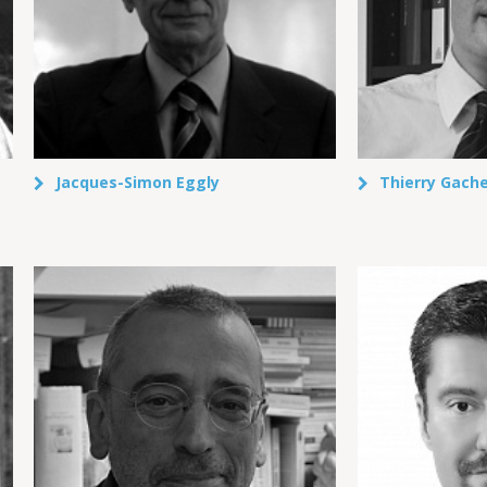
Jacques-Simon Eggly
Thierry Gach