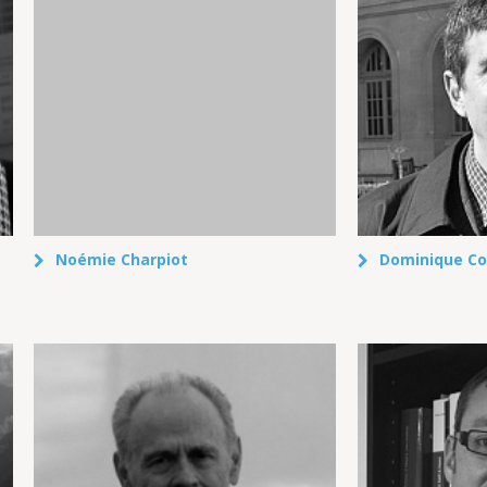
Noémie Charpiot
Dominique C