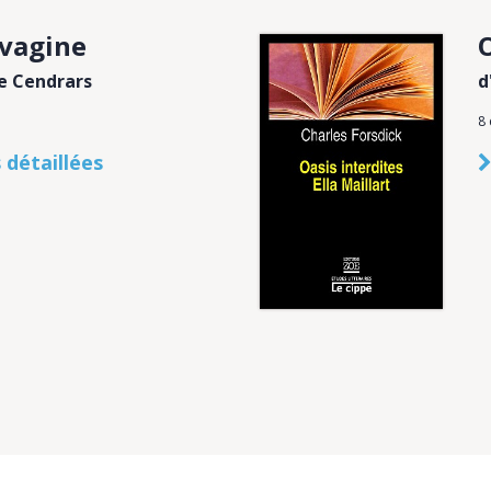
vagine
se Cendrars
d
8
 détaillées