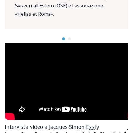
Svizzeri all'Estero (OSE) e l'associazione
«Hellas et Roma».
Intervista video a Jacques-Simon Eggly
J.