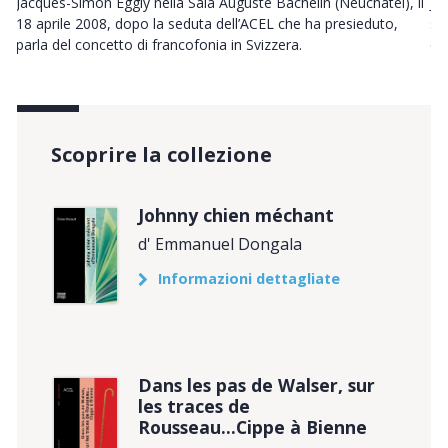
b
Jacques-Simon Eggly nella Sala Auguste Bachelin (Neuchâtel), il
J.
18 aprile 2008, dopo la seduta dell’ACEL che ha presieduto,
su
parla del concetto di francofonia in Svizzera.
ot
Scoprire la collezione
Johnny chien méchant
d' Emmanuel Dongala
Informazioni dettagliate
Dans les pas de Walser, sur
les traces de
Rousseau...Cippe à Bienne