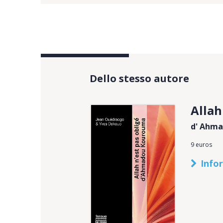
Dello stesso autore
Allah
d' Ahm
9 euros
Info