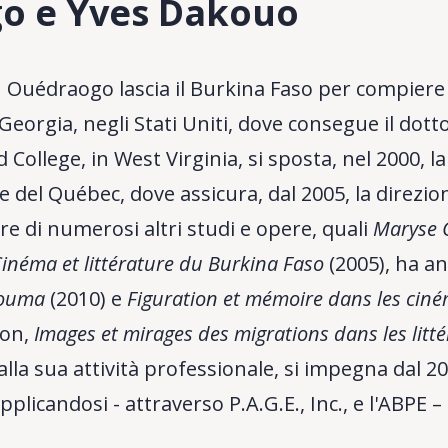
o e Yves Dakouo
 Ouédraogo lascia il Burkina Faso per compiere i
 Georgia, negli Stati Uniti, dove consegue il dot
ollege, in West Virginia, si sposta, nel 2000, l
e del Québec, dove assicura, dal 2005, la direzi
re di numerosi altri studi e opere, quali
Maryse 
inéma et littérature du Burkina Faso
(2005), ha an
rouma
(2010) e
Figuration et mémoire dans les ciné
lon,
Images et mirages des migrations dans les litt
alla sua attività professionale, si impegna dal 
plicandosi - attraverso P.A.G.E., Inc., e l'ABPE –