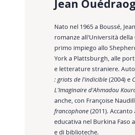
Jean Ouédraog
Nato nel 1965 a Boussé, Jean
romanze all'Università della
primo impiego allo Shepherd C
York a Plattsburgh, alle port
e letterature straniere. Auto
: griots de l'indicible
(2004) e
C
L'Imaginaire d'Ahmadou Kou
anche, con Françoise Naudil
francophone
(2011). Accanto 
educativa nel Burkina Faso ap
e di biblioteche.